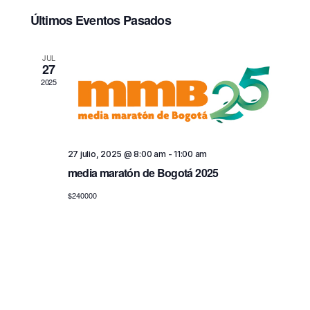
Selecciona
a
a
la
Últimos Eventos Pasados
v
v
fecha.
e
e
g
JUL
g
27
a
a
2025
c
c
i
ó
i
n
ó
d
27 julio, 2025 @ 8:00 am
-
11:00 am
n
e
media maratón de Bogotá 2025
d
v
$240000
e
i
b
s
t
ú
a
s
s
q
d
u
e