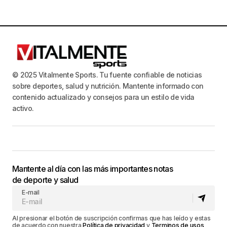
e
E
d
v
e
a
n
y
t
v
o
i
© 2025 Vitalmente Sports. Tu fuente confiable de noticias
sobre deportes, salud y nutrición. Mantente informado con
s
contenido actualizado y consejos para un estilo de vida
t
activo.
a
s
d
e
Mantente al día con las más importantes notas
E
de deporte y salud
v
E-mail
e
n
Al presionar el botón de suscripción confirmas que has leído y estas
de acuerdo con nuestra
Política de privacidad
y
Terminos de usos