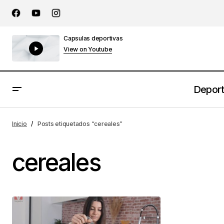
Capsulas deportivas
View on Youtube
Depor
Inicio
Posts etiquetados “cereales”
cereales