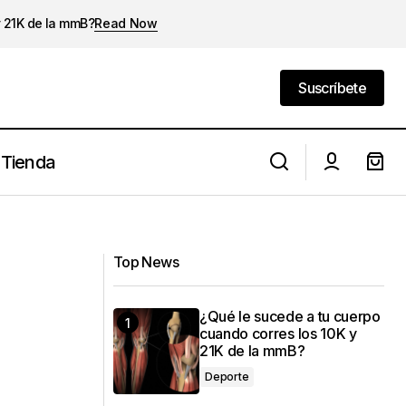
y 21K de la mmB?
Read Now
Suscríbete
Suscríbete
Tienda
Electrolitos y cómo influyen en tu nivel
 y fuerza.
de forma física.
Top News
¿Qué le sucede a tu cuerpo
cuando corres los 10K y
21K de la mmB?
Deporte