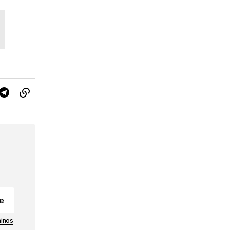
e
e
inos