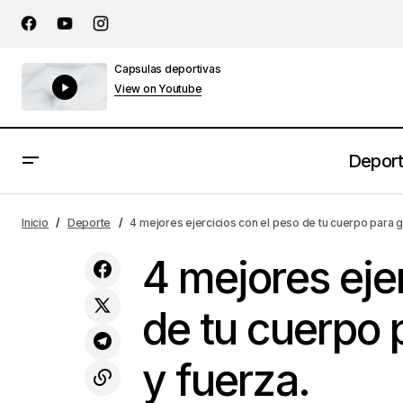
Capsulas deportivas
View on Youtube
Depor
Todo lo que un atleta debe saber
4
Deporte
Inicio
Deporte
4 mejores ejercicios con el peso de tu cuerpo para g
sobre la respiración.
4 mejores eje
de tu cuerpo 
y fuerza.