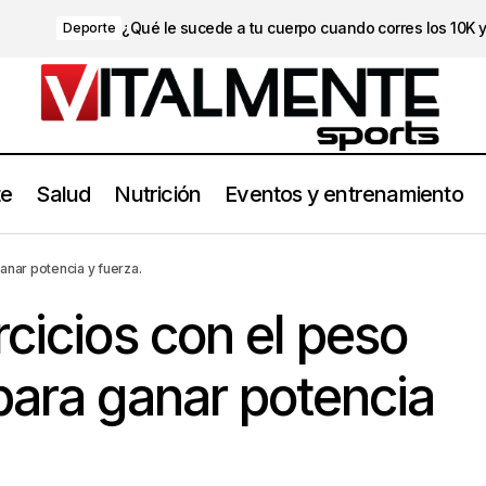
¿Qué le sucede a tu cuerpo cuando corres los 10K 
Deporte
te
Salud
Nutrición
Eventos y entrenamiento
 mejores ejercicios con el peso de tu cuerpo para ganar potencia
anar potencia y fuerza.
rcicios con el peso
para ganar potencia