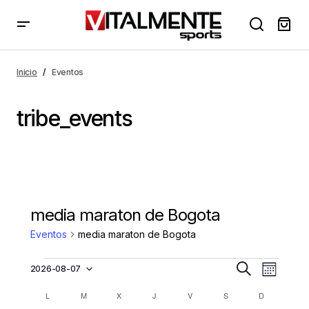
Inicio
Eventos
tribe_events
media maraton de Bogota
Eventos
media maraton de Bogota
N
N
2026-08-07
Buscar
Mes
Selecciona
a
a
la
C
L
M
X
J
V
S
D
v
v
fecha.