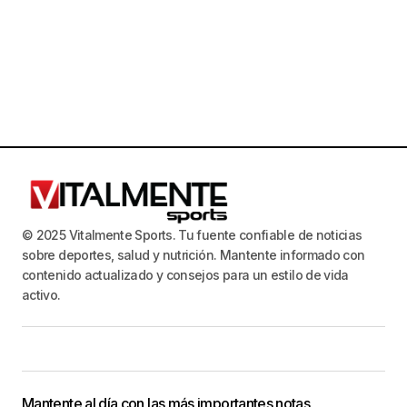
o
e
a
s
n
y
t
v
o
i
s
t
a
s
d
© 2025 Vitalmente Sports. Tu fuente confiable de noticias
e
sobre deportes, salud y nutrición. Mantente informado con
E
contenido actualizado y consejos para un estilo de vida
activo.
v
e
n
t
o
Mantente al día con las más importantes notas