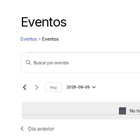
Eventos
Eventos
Eventos
N
Introduce
la
a
palabra
clave.
v
Busca
Hoy
2026-08-09
Eventos
e
Selecciona
para
la
la
g
fecha.
palabra
No h
clave.
a
c
Día anterior