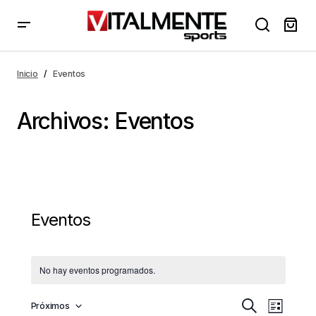
Inicio
Eventos
Archivos:
Eventos
Eventos
No hay eventos programados.
N
N
Próximos
Buscar
Lista