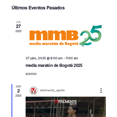
Selecciona
a
a
la
Últimos Eventos Pasados
v
v
fecha.
e
e
g
JUL
g
27
a
a
2025
c
c
i
ó
i
n
ó
d
27 julio, 2025 @ 8:00 am
-
11:00 am
n
e
media maratón de Bogotá 2025
d
v
$240000
e
i
b
s
ABR
t
ú
2
a
2025
s
s
q
d
u
e