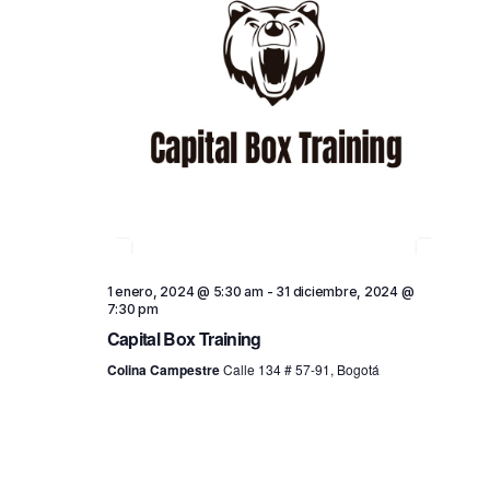
t
o
s
1 enero, 2024 @ 5:30 am
-
31 diciembre, 2024 @
7:30 pm
Capital Box Training
Colina Campestre
Calle 134 # 57-91, Bogotá