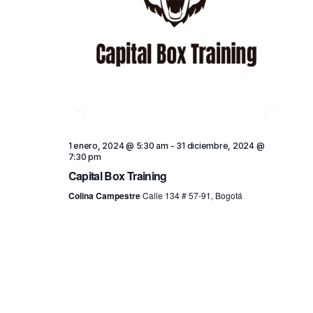
s
1 enero, 2024 @ 5:30 am
-
31 diciembre, 2024 @
7:30 pm
Capital Box Training
Colina Campestre
Calle 134 # 57-91, Bogotá