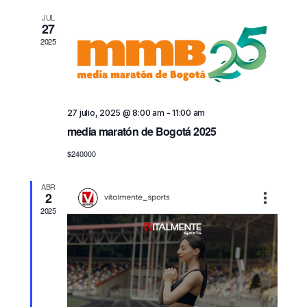
e
g
JUL
g
27
a
a
2025
c
c
i
ó
i
n
ó
d
27 julio, 2025 @ 8:00 am
-
11:00 am
n
e
media maratón de Bogotá 2025
d
v
$240000
e
i
b
s
ABR
t
ú
2
a
2025
s
s
q
d
u
e
e
E
d
v