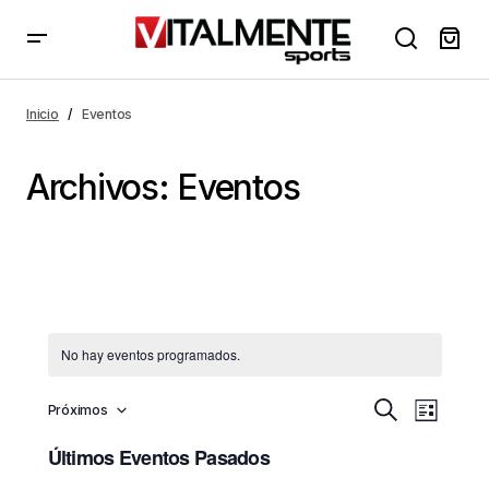
Inicio
Eventos
Archivos:
Eventos
No hay eventos programados.
N
N
Próximos
Buscar
Lista
Selecciona
a
a
la
Últimos Eventos Pasados
v
v
fecha.
e