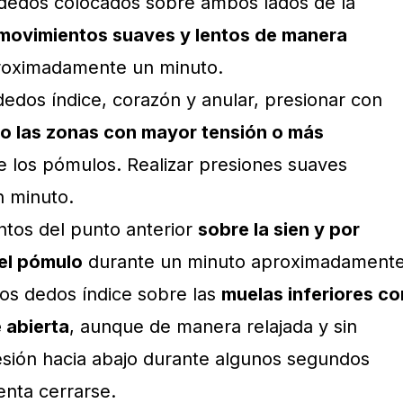
 dedos colocados sobre ambos lados de la
movimientos suaves y lentos de manera
roximadamente un minuto.
dedos índice, corazón y anular, presionar con
o las zonas con mayor tensión o más
 los pómulos. Realizar presiones suaves
n minuto.
ntos del punto anterior
sobre la sien y por
el pómulo
durante un minuto aproximadamente
los dedos índice sobre las
muelas inferiores co
 abierta
, aunque de manera relajada y sin
resión hacia abajo durante algunos segundos
enta cerrarse.