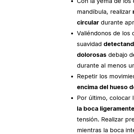
Con la yema de los
mandíbula, realizar
circular
durante ap
Valiéndonos de los 
suavidad
detectand
dolorosas
debajo de
durante al menos u
Repetir los movimie
encima del hueso d
Por último, colocar 
la boca ligeramente
tensión. Realizar p
mientras la boca int