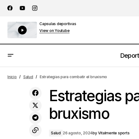
Capsulas deportivas
View on Youtube
Depor
Conoce los beneficios de la
Inicio
Salud
Estrategias para combatir el bruxismo
flexibilidad y movilidad.
Estrategias p
bruxismo
Salud
26 agosto, 2024
by
Vitalmente sports