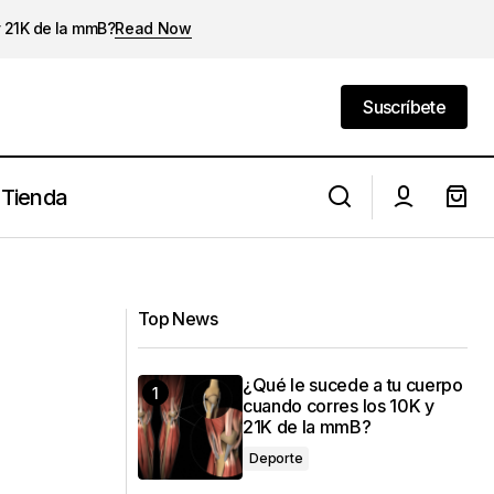
y 21K de la mmB?
Read Now
Suscríbete
Suscríbete
Tienda
Guía de alimentación para runners
Top News
¿Qué le sucede a tu cuerpo
cuando corres los 10K y
21K de la mmB?
Deporte