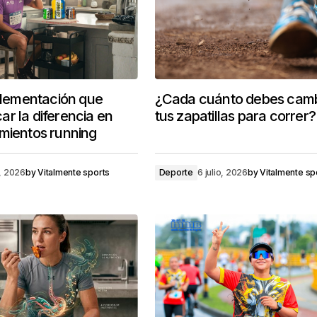
uplementación que
¿Cada cuánto debes camb
r la diferencia en
tus zapatillas para correr?
mientos running
o, 2026
by
Vitalmente sports
Deporte
6 julio, 2026
by
Vitalmente sp