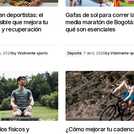
n deportistas: el
Gafas de sol para correr l
sible que mejora tu
media maratón de Bogotá:
 y recuperación
qué son esenciales
o, 2026
by
Vitalmente sports
Deporte
7 abril, 2026
by
Vitalmente sp
os físicos y
¿Cómo mejorar tu cadenc