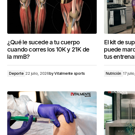
¿Qué le sucede a tu cuerpo
El kit de s
cuando corres los 10K y 21K de
puede marca
la mmB?
tus entrena
Deporte
22 julio, 2026
by
Vitalmente sports
Nutrición
17 juli