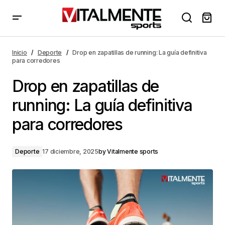
Drop en zapatillas de running: La guía definitiva para
corredores
Inicio
Deporte
Drop en zapatillas de running: La guía definitiva
para corredores
Drop en zapatillas de
running: La guía definitiva
para corredores
Deporte
17 diciembre, 2025
by
Vitalmente sports