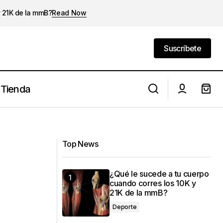
y 21K de la mmB?
Read Now
Suscríbete
Suscríbete
Tienda
Drop en zapatillas de running: La guía
tiva
definitiva para corredores
Top News
¿Qué le sucede a tu cuerpo
cuando corres los 10K y
21K de la mmB?
Deporte