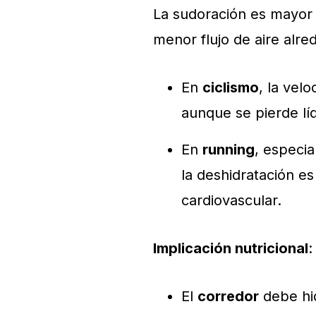
La sudoración es mayor 
menor flujo de aire alre
En
ciclismo
, la velo
aunque se pierde lí
En
running
, especia
la deshidratación e
cardiovascular.
Implicación nutricional
:
El
corredor
debe hid