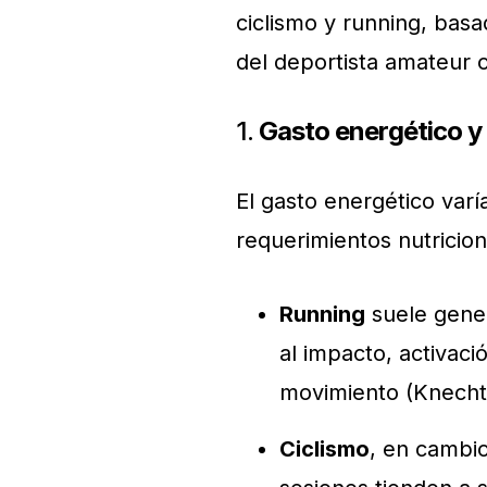
ciclismo y running, basa
del deportista amateur o
1.
Gasto energético y
El gasto energético varí
requerimientos nutricion
Running
suele gener
al impacto, activaci
movimiento (Knechtle
Ciclismo
, en cambi