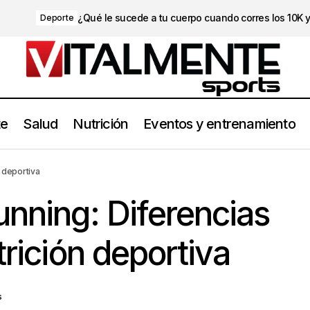
¿Qué le sucede a tu cuerpo cuando corres los 10K 
Deporte
te
Salud
Nutrición
Eventos y entrenamiento
Ciclismo vs Running: Diferencias clave en la nutrición depor
rición
n deportiva
unning: Diferencias
trición deportiva
s