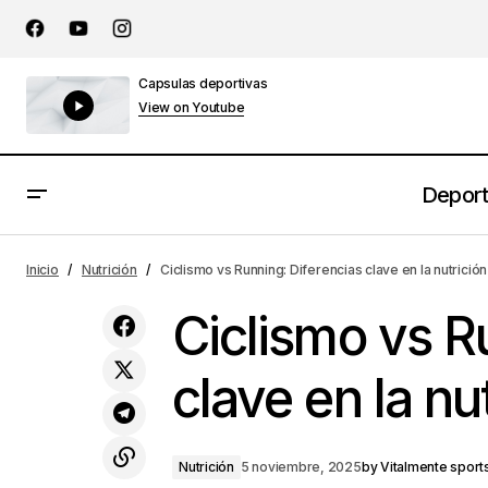
Capsulas deportivas
View on Youtube
Depor
¿Por qué es importante realizarse una
Nut
Inicio
Nutrición
Ciclismo vs Running: Diferencias clave en la nutrició
Ergoespirometría en el deporte?
Ciclismo vs R
clave en la nu
Nutrición
5 noviembre, 2025
by
Vitalmente sport